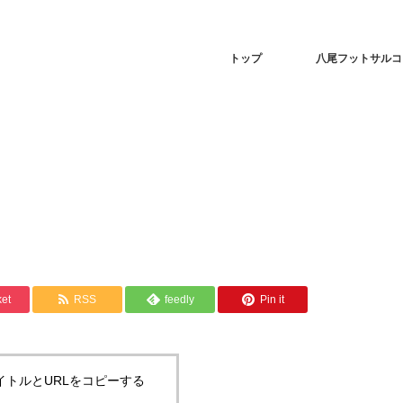
トップ
八尾フットサルコ
et
RSS
feedly
Pin it
イトルとURLをコピーする