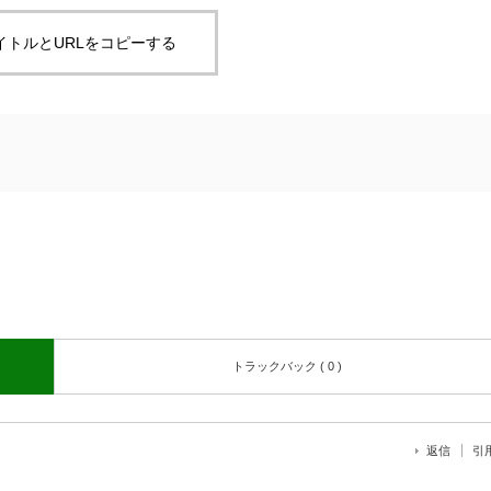
イトルとURLをコピーする
トラックバック ( 0 )
返信
引