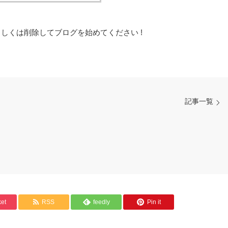
集もしくは削除してブログを始めてください !
記事一覧
et
RSS
feedly
Pin it